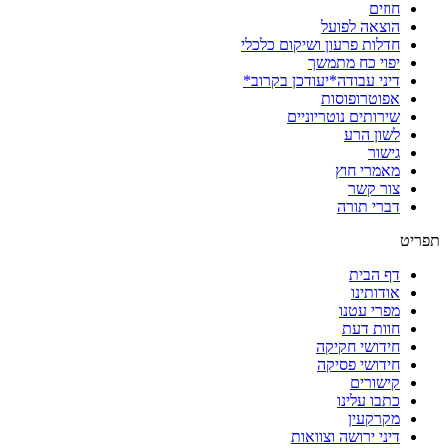
חוזים
הוצאה לפועל
חדלות פרעון ושיקום כלכלי
יפוי כח מתמשך
דיני עבודה*יעודכן בקרוב*
אפוטרופוסות
שירותים נוטריוניים
לשון הרע
גישור
מאמרי חוץ
צור קשר
דברי תורה
תפריט
דף הבית
אודותינו
מפרי עטנו
חוות דעת
חידושי חקיקה
חידושי פסיקה
קישורים
כתבו עלינו
מקרקעין
דיני ירושה וצוואות