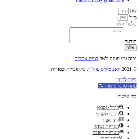
שם
מייל
טלפון
הודעה
שלח
נבנה ע”י פנינה ולטר
בניית אתרים
© 2021
יואב מיליס עוה"ד
. כל הזכויות שמורות .
דילוג לתוכן
פתח סרגל נגישות
כלי נגישות
הגדל טקסט
הקטן טקסט
גווני אפור
ניגודיות גבוהה
ניגודיות הפוכה
רקע בהיר