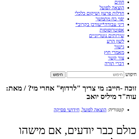
חוזים
הוצאה לפועל
חדלות פרעון ושיקום כלכלי
יפוי כח מתמשך
דיני עבודה*יעודכן בקרוב*
אפוטרופוסות
שירותים נוטריוניים
לשון הרע
גישור
מאמרי חוץ
צור קשר
דברי תורה
חיפוש
חיפוש
זוכה -חייב: מי צריך "לרדוף" אחרי מי? / מאת:
עוה"ד מיליס יואב
קטגוריה:
הוצאה לפועל
,
חידושי פסיקה
כולם כבר יודעים, אם מישהו