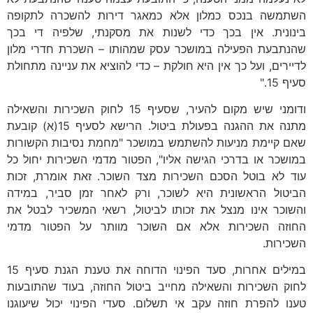
השתמשה בנכס כמלון אלא כמאגר דירות להשכרה לתקופה
בינונית. אין בכך כדי לשנות את מסקנתי, שלפיה די בכך
שהנתבעת הפעילה במושכר עסק שמהותו – השכרת חדרי מלון
לדיירים, ועל כך אין היא חולקת – כדי להוציא את עניינה מתחולת
סעיף 15."
ודומני שיש מקום להעיר, שסעיף 15 לחוק השכירות והשאילה
מתנה את ההגנה בפעולת ביטול. הרישא לסעיף 15(א) קובעת
שאם קיימת מניעות להשתמש במושכר "מחמת נסיבות הקשורות
במושכר או בדרכי הגישה אליו", הפטור מדמי השכירות יחול כל
עוד לא בוטל הסכם השכירות מצד השוכר. זאת אומרת, זכות
הביטול הראשונית היא לשוכר, ורק לאחר זמן סביר, במידה
והשוכר אינו מנצל את זכותו לביטול, רשאי המשכיר לבטל את
החוזה השכירות אלא אם השוכר מוותר על הפטור מדמי
השכירות.
במילים אחרות, סעד הפינוי הדוחה את טענת הגנת סעיף 15
לחוק השכירות והשאילה מחייב ביטול החוזה, בעוד שהתובעות
טענו להפרת חוזה עקב אי תשלום. סעדי הפינוי יכול שיעוגנו