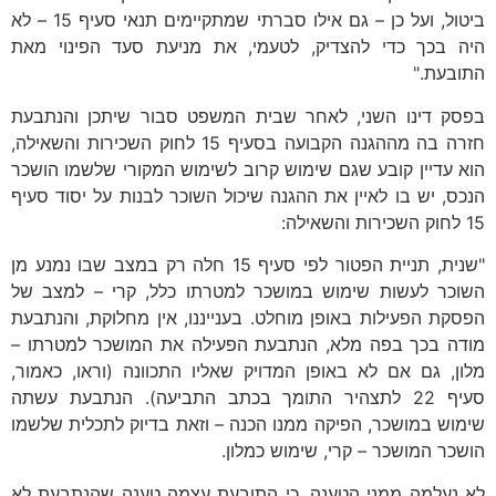
ביטול, ועל כן – גם אילו סברתי שמתקיימים תנאי סעיף 15 – לא
היה בכך כדי להצדיק, לטעמי, את מניעת סעד הפינוי מאת
התובעת."
בפסק דינו השני, לאחר שבית המשפט סבור שיתכן והנתבעת
חזרה בה מההגנה הקבועה בסעיף 15 לחוק השכירות והשאילה,
הוא עדיין קובע שגם שימוש קרוב לשימוש המקורי שלשמו הושכר
הנכס, יש בו לאיין את ההגנה שיכול השוכר לבנות על יסוד סעיף
15 לחוק השכירות והשאילה:
"שנית, תניית הפטור לפי סעיף 15 חלה רק במצב שבו נמנע מן
השוכר לעשות שימוש במושכר למטרתו כלל, קרי – למצב של
הפסקת הפעילות באופן מוחלט. בענייננו, אין מחלוקת, והנתבעת
מודה בכך בפה מלא, הנתבעת הפעילה את המושכר למטרתו –
מלון, גם אם לא באופן המדויק שאליו התכוונה (וראו, כאמור,
סעיף 22 לתצהיר התומך בכתב התביעה). הנתבעת עשתה
שימוש במושכר, הפיקה ממנו הכנה – וזאת בדיוק לתכלית שלשמו
הושכר המושכר – קרי, שימוש כמלון.
לא נעלמה ממני הטענה, כי התובעת עצמה טענה שהנתבעת לא