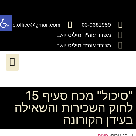
פתח
millis.office@gmail.com
03-9381959
משרד עוה"ד מיליס יואב
משרד עוה"ד מיליס יואב
דיני ירושה וצוואות
דיני עבודה*יעודכן בקרוב*
שירותים נוטריוניים
חדלות פרעון ושיקום כלכלי
"סיכול" מכח סעיף 15
לחוק השכירות והשאילה
בעידן הקורונה
קטגוריה:
חוזים