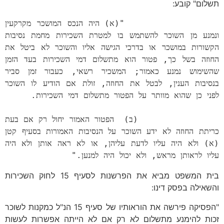
תשלום" קובע:
                "(א) היה הנכס המושכר מקרקעין 
ונמנע מן השוכר להשתמש בו למטרת השכירות מחמת נסיבות 
הקשורות במושכר או בדרכי הגישה אליו והשוכר לא ביטל את 
החוזה בשל כך, פטור הוא מתשלום דמי השכירות בעד הזמן 
שהשימוש נמנע כאמור; המשכיר רשאי, כעבור זמן סביר 
בנסיבות הענין, לבטל את החוזה, זולת אם הודיע לו השוכר 
                (ב)  הפטור האמור יחול רק אם בעת 
כריתת החוזה לא ידע השוכר על הנסיבות האמורות בסעיף קטן 
(א) ולא היה עליו לדעת עליהן, או לא ראה אותן ולא היה 
עליו לראותן מראש, ולא יכול היה למנען."
בית המשפט מביא את הפרשנות לסעיף 15 לחוק השכירות
והשאילה בפסק דינו:
"הפסיקה פירשה את הוראותיו של סעיף 15 הנ"ל כמקנות לשוכר
זכות להימנע מתשלום לא רק אם לא הייתה אפשרות לעשות