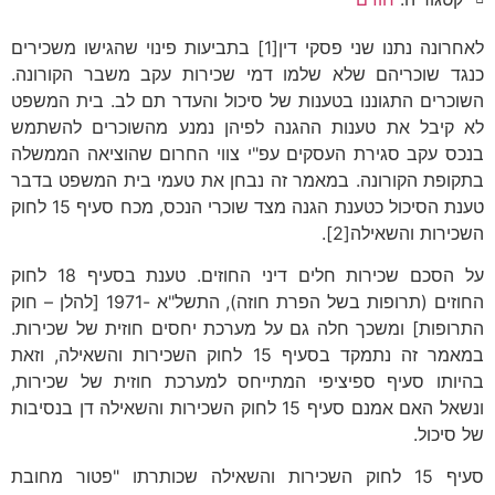
לאחרונה נתנו שני פסקי דין[1] בתביעות פינוי שהגישו משכירים
כנגד שוכריהם שלא שלמו דמי שכירות עקב משבר הקורונה.
השוכרים התגוננו בטענות של סיכול והעדר תם לב. בית המשפט
לא קיבל את טענות ההגנה לפיהן נמנע מהשוכרים להשתמש
בנכס עקב סגירת העסקים עפ"י צווי החרום שהוציאה הממשלה
בתקופת הקורונה. במאמר זה נבחן את טעמי בית המשפט בדבר
טענת הסיכול כטענת הגנה מצד שוכרי הנכס, מכח סעיף 15 לחוק
השכירות והשאילה[2].
על הסכם שכירות חלים דיני החוזים. טענת בסעיף 18 לחוק
החוזים (תרופות בשל הפרת חוזה), התשל"א -1971 [להלן – חוק
התרופות] ומשכך חלה גם על מערכת יחסים חוזית של שכירות.
במאמר זה נתמקד בסעיף 15 לחוק השכירות והשאילה, וזאת
בהיותו סעיף ספיציפי המתייחס למערכת חוזית של שכירות,
ונשאל האם אמנם סעיף 15 לחוק השכירות והשאילה דן בנסיבות
של סיכול.
סעיף 15 לחוק השכירות והשאילה שכותרתו "פטור מחובת