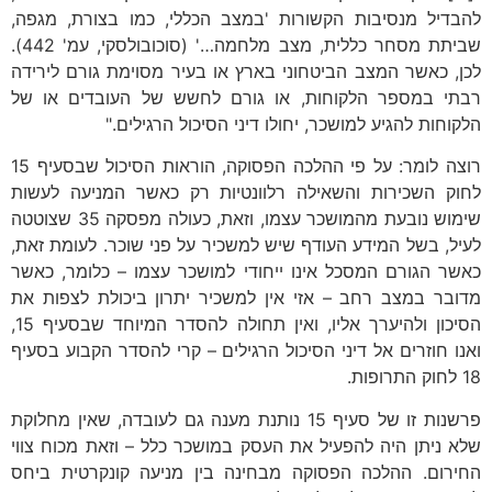
להבדיל מנסיבות הקשורות 'במצב הכללי, כמו בצורת, מגפה,
שביתת מסחר כללית, מצב מלחמה…' (סוכובולסקי, עמ' 442).
לכן, כאשר המצב הביטחוני בארץ או בעיר מסוימת גורם לירידה
רבתי במספר הלקוחות, או גורם לחשש של העובדים או של
הלקוחות להגיע למושכר, יחולו דיני הסיכול הרגילים."
רוצה לומר: על פי ההלכה הפסוקה, הוראות הסיכול שבסעיף 15
לחוק השכירות והשאילה רלוונטיות רק כאשר המניעה לעשות
שימוש נובעת מהמושכר עצמו, וזאת, כעולה מפסקה 35 שצוטטה
לעיל, בשל המידע העודף שיש למשכיר על פני שוכר. לעומת זאת,
כאשר הגורם המסכל אינו ייחודי למושכר עצמו – כלומר, כאשר
מדובר במצב רחב – אזי אין למשכיר יתרון ביכולת לצפות את
הסיכון ולהיערך אליו, ואין תחולה להסדר המיוחד שבסעיף 15,
ואנו חוזרים אל דיני הסיכול הרגילים – קרי להסדר הקבוע בסעיף
18 לחוק התרופות.
פרשנות זו של סעיף 15 נותנת מענה גם לעובדה, שאין מחלוקת
שלא ניתן היה להפעיל את העסק במושכר כלל – וזאת מכוח צווי
החירום. ההלכה הפסוקה מבחינה בין מניעה קונקרטית ביחס