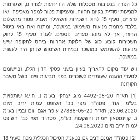
כל הפרה בנסיבות מסכלות שלא היו ידועות לצדדים, ושגורמות
למניעות יסודית בקיום החוזה, ומעניקות פטור למפר מאכיפה ו/או
פיצויים, סעיף 15 לחוק השכירות והשאילה מעניק פטור מתשלום
בלבד מחמת מניעות משימוש במושכר, ומתנה זאת באי ביטול
החוזה, אך לא מונע סעדים נוספים. לענ"ד סעיף 15 לחוק
השכירות קובע סוג של חלוקת אחריות ביחס לתקופה שיש
מניעות להשתמש במושכר ובמידת השימוש שניתן היה לעשות
במושכר.
ויש עוד מקום להאריך בעיון בשני פסקי הדין הללו, וביישומם
לסעדי ההגנה שעומדים לשוכרים בפני תביעות פינוי בשל משבר
הקורונה.
[1] תא"ח 4492-05-20 מ.ג. יצחקי בע"מ נ. ח.י.א שותפויות
בע"מ ואח', פסה"ד מפי כב' השופט עמית יריב מיום
23.06.2020; תא"ח 27886-05-20 עופר אגם יזום ובניין בע"מ
נ. קווינסטאון יזמות והשקעות בע"מ, פסה"ד מפי כב' השופט
עמית יריב מיום 24.06.2020.
[2] פסה"ד אמנם דנים גם בטענת הסיכול הכללית מכח סעיף 18