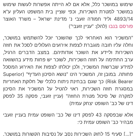
שימוש במושכר כלל, אלא אם לא הייתה אפשרות לעשות שימוש
במושכר למטרת השכירות, וכפי שציין בית המשפט העליון ע"א
4893/14 וליד חמודה זועבי נ' מדינת ישראל – משרד האוצר
פורסם בנבו
(להלן: "עניין זועבי")
"המשכיר הוא האחראי לכך שהשוכר יוכל להשתמש במושכר,
וחלה עליו חובה מוגברת לצפות אירועים העלולים לסכל את חוזה
השכירות וליידע את השוכר אודותיהם. במצב הדברים הרגיל,
ערב החתימה על חוזה השכירות, לשוכר יש פחות מידע בהשוואה
למידע שברשות המשכיר, ולכן יכולתו לצפות את האירוע המסכל
פחותה. במובן זה, המשכיר הינו "נושא הסיכון העדיף" (Superior
Risk Bearer) כך שגם בבחינת ניתוח כלכלי של חלוקת האחריות
במסגרת חוזה השכירות, ראוי להטיל על המשכיר את הסיכון
למקרה של סיכול מטרת החוזה" (עניין זועבי, פסקה 35 לפסק
דינו של כב' השופט יצחק עמית)
אלא שבפסקה 43 לפסק דינו של כב' השופט עמית בעניין זועבי
מבהיר כב' השופט עמית כי:
"[…] סעיף 15 לחוק השכירות נסב על נסיבות הקשורות במושכר,