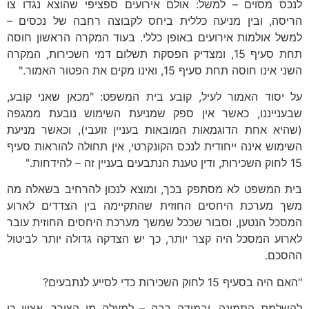
לנכס מסוים – למשל: אולם אירועים ספציפי שהוצא נגדו צו
הריסה, ובין מניעה כללית ביחס לקבוצה רחבה של נכסים –
למשל אולמות אירועים באופן כללי. בעוד המקרה הראשון חוסה
תחת סעיף 15, ומצדיק הפסקת תשלום דמי השכירות, המקרה
השני אינו חוסה תחת סעיף 15, ואינו מקים את הפטור האמור."
על יסוד האמור לעיל, קובע בית המשפט: "מכאן שאני קובע,
שבענייננו, כאשר אין ספק שמניעת השימוש נובעת ממגפה
(שהיא אחת הדוגמאות המובאות בעניין זועבי), וכאשר מניעת
השימוש אינה ייחודית לנכס הקונקרטי, אין תחולה להוראות סעיף
15 לחוק השכירות, ודין טענת הנתבעים בעניין זה – להידחות."
בית המשפט לא מסתפק בכך, ומוצא לנכון להרחיב בשאלה מה
משך מערכת היחסים החוזית שהתקיימה בין הצדדים לארוע
המסכל הנטען, וסבור שככל שמשך מערכת היחסים החוזית עובר
לארוע המסכל היה קצר יותר, כך יש הצדקה גדולה יותר לביטול
ההסכם.
"האם היה בסעיף 15 לחוק השכירות כדי לסייע לנתבעים?
להשלמת התמונה, ובמידה רבה – למעלה מן הצורך, אציין כי