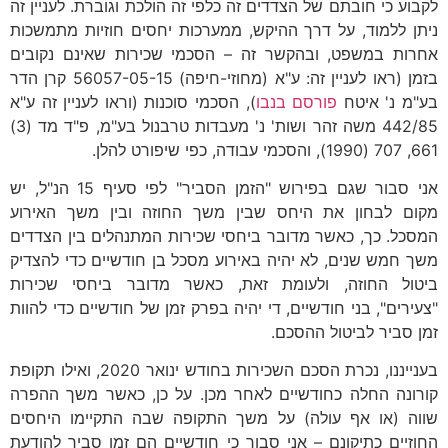
לקבוע כי חובתם של הצדדים זה כלפי זה הולכת וגוברת. לעניין זה
ניתן ללמוד, על דרך ההיקש, ממערכות יחסים חוזיות מתמשכות
אחרות במשפט, ובהקשר זה – הסכמי שכירות שאינם נקובים
בזמן (ראו לעניין זה: ע"א (מחוזי-חיפה) 56057-05-15 קרן הדר
בע"מ נ' איטח
פורסם בנבו
), הסכמי סוכנות (וראו לעניין זה ע"א
442/85 משה זהר ושות' נ' מעבדות טרבנול בע"מ, פ"ד מד (3)
661, 707 (1990), והסכמי עבודה, כפי שיפורט להלן.
אני סבור שגם בפירוש "הזמן הסביר" לפי סעיף 15 הנ"ל, יש
מקום לבחון את היחס שבין משך החוזה ובין משך האירוע
המסכל. כך, כאשר מדובר ביחסי שכירות המתנהלים בין הצדדים
משך חמש שנים, לא יהיה באירוע מסכל בן חודשיים כדי להצדיק
ביטול החוזה, ולעומת זאת, כאשר מדובר ביחסי שכירות
"צעירים", בני חודשיים, די יהיה בפרק זמן של חודשיים כדי להוות
זמן סביר לביטול ההסכם.
בענייננו, נכרת הסכם השכירות בחודש ינואר 2020, ואילו תקופת
קורונה החלה כחודשיים לאחר מכן. על כן, כאשר משך ההפרה
שווה (או אף עולה) על משך התקופה שבה התקיימו היחסים
החוזיים כתיקונם – אני סבור כי חודשיים הם זמן סביר להודעת