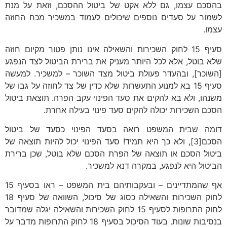
בהסכם עצמו, גם ללא אקט של ביטול ההסכם, וזאת על מנת
לשמור על סעדים נוספים שיכולים לעמוד במשכיר מכח החוזה
עצמו.
סעיף 15 לחוק השכירות והשאילה אינו נותן פטור מקיום חוזה
שלא בוטל, אלא לכל היותר מעניק את ברירת הביטול לצד הנפגע
[השוכר], ובהעדר פעולת ביטול מצד השוכר – למשכיר. למעשה
סעיף 15 בא למנוע התעשרות שלא כדין של צד לחוזה על גבו של
משנהו, ולא בא להקים את סעד הפינוי עקב הפרה. תוצאת ביטול
הסכם השכירות יכולה להקים סעד פינוי בעילה אחרת.
דומה שבית המשפט רואה בסעד הפינוי כסעד של ביטול
הסכם[3], ולא כך היא תמיד! סעד הפינוי יכול להיות תוצאה של
ביטול הסכם או תוצאה של הפרת הסכם שלא בוטל, שכן ברירת
הביטול היא לנפגע, במקרה דנא למשכיר.
אף שהמתדיינים – ובעקבותיהם בית המשפט – ראו בסעיף 15
לחוק השכירות והשאילה כסוג של סיכול, השוואה של סעיף 18
לחוק התרופות לסעיף 15 לחוק השכירות והשאילה יגלה שמדובר
בנסיבות שונות. בעוד הסיכול בסעיף 18 לחוק התרופות מדבר על