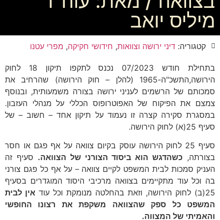
בצוואה / מאת: עוה"ד
מיליס יואב
קטגוריה:
דיני ירושה וצוואות
,
חידושי חקיקה
,
מפרי עטנו
בתחילת חודש 07/2023 נכנס לתקפו תיקון 18 לחוק
הירושה,התשכ"ה-1965 (להלן – חוק הירושה) שהרחיב את
סמכותם של הרשמים לעניני ירושה בצורה משמעותית, ובנוסף
צמצם את הפיקוח של האפוטרופוס הכללי על מנהלי העזבון.
במסגרת סקירה קצרה זו נעמוד על תיקון אחד – חשוב – של
סעיף 25(א) לחוק הירושה.
סעיף 25 לחוק הירושה עוסק בקיום צוואה על אף פגם או חסר
בצורתה,
כשהדגש הוא ביסוד הצורני של הצוואה.
סעיף זה
העניק סמכות לבית המשפט לקיים צוואה – על אף כל פגם צורני
בה וכל עוד מתקיימים בצוואה מרכיבי היסוד המוגדרים בסעיף
25(ב) לחוק הירושה, וזאת בהחלטה מנומקת וכל עוד
אין לבית
המשפט כל ספק שהצוואה משקפת את רצונו החופשי
והאמיתי של המצווה.