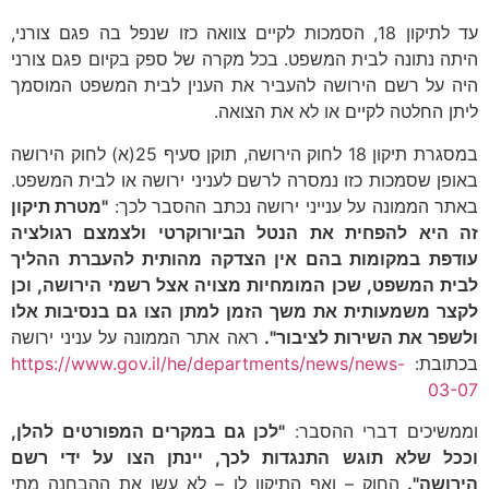
עד לתיקון 18, הסמכות לקיים צוואה כזו שנפל בה פגם צורני,
היתה נתונה לבית המשפט. בכל מקרה של ספק בקיום פגם צורני
היה על רשם הירושה להעביר את הענין לבית המשפט המוסמך
ליתן החלטה לקיים או לא את הצואה.
במסגרת תיקון 18 לחוק הירושה, תוקן סעיף 25(א) לחוק הירושה
באופן שסמכות כזו נמסרה לרשם לעניני ירושה או לבית המשפט.
באתר הממונה על ענייני ירושה נכתב ההסבר לכך:
"מטרת תיקון
זה היא להפחית את הנטל הביורוקרטי ולצמצם רגולציה
עודפת במקומות בהם אין הצדקה מהותית להעברת ההליך
לבית המשפט, שכן המומחיות מצויה אצל רשמי הירושה, וכן
לקצר משמעותית את משך הזמן למתן הצו גם בנסיבות אלו
ולשפר את השירות לציבור".
ראה אתר הממונה על עניני ירושה
בכתובת:
https://www.gov.il/he/departments/news/news-
03-07
וממשיכים דברי ההסבר:
"לכן גם במקרים המפורטים להלן,
וככל שלא תוגש התנגדות לכך, יינתן הצו על ידי רשם
הירושה".
החוק – ואף התיקון לו – לא עשו את ההבחנה מתי