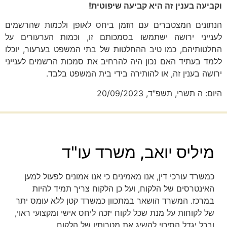
וקביעה בענין זה היא קביעה שיפוטית!
הנתונים המצטברים עם הזמן ביחס לאופן ולכמות שהרשמים
לענייני ירושה ישתמשו בסמכותם זו, וכמות הערעורים על
החלטותיהם, כמו טיב ההחלטות של בתי המשפט בערעור, יוכלו
ללמד בעתיד האם נכון היה להרחיב את סמכות הרשמים לענייני
ירושה בענין זה, או להותירה בידי בית המשפט בלבד.
היום: ה תשרי, תשפ"ד, 20/09/2023
מיליס יואב, משרד עו"ד
כמשרד עורכי דין, אנו מאמינים כי אנו אמונים לפעול למען
האינטרסים של הלקוח, ועל כן הלקוח צריך תמיד להיות
במרכז. המשרד הושאר במתכוון כמשרד קטן ללא עומס יתר
של לקוחות על מנת שכל לקוח יזכה ליחס אישי ומקצועי ראוי,
ובכל יגדל הסיכוי להשיג את מטרותיו של הלקוח.