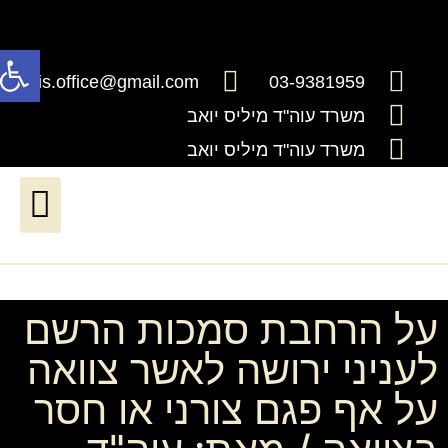
פתח
millis.office@gmail.com
03-9381959
משרד עוה"ד מיליס יואב
משרד עוה"ד מיליס יואב
דיני ירושה וצוואות
דיני עבודה*יעודכן בקרוב*
שירותים נוטריוניים
חדלות פרעון ושיקום כלכלי
על הרחבת סמכות הרשם
לעניני ירושה לאשר צוואה
על אף פגם צורני או חסר