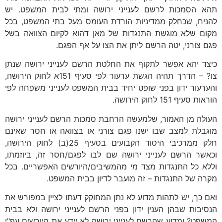
תהא הסמכות לרשם לענייני ירושה ומתי לבית המשפט. יש
להניח, שכחלק ממדיניות הורדת העומס מעל בתי המשפט, בכל
מקום שלא מוגשת התנגדות של מאן דהוא לקיום הצוואה בשל
פגם צורני, יטה הרשם ליתן את הצו על אף הפגם.
כיצד יהא אפשר לתקוף את החלטת הרשם לענייני ירושה שנתן
צו? – הדרך תהיה הגשת ערעור לפי סעיף 151א לחוק הירושה,
והערעור ידון בפני שופט יחיד בבית המשפט לענייני משפחה לפי
הוראות סעיף 151 לחוק הירושה.
העולה מן האמור, שלמעשה הרחבת סמכות הרשם לענייני ירושה
מוגבלת למצב שבו ישנו פגם צורני או בצוואה או חסר שאינם
חלק ממרכיבי היסוד הקבועים בסעיף 25(ב) לחוק הירושה,
וכאשר הרשם לענייני ירושה שם לבו לפגם/חסר זה, ביוזמתו,
וללא כל התנגדות מצד מי מהמשיבים/היורשים האפשריים. בכל
מקרה של התנגדות – זה מועבר לדיון בבית המשפט.
ואם כך, יש לתהות מדוע לא נתן המחוקק דעתו לציין במפורש את
הנסיבות שבהן הענין ידון בפני הרשם לענייני ירושה ולא בבית
המשפט? ומדוע שהרשם לענייני ירושה לא יידע את היורשים עפ"י