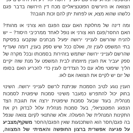
הצוואה או היורשים הפוטנציאליים מכח דין הירושה בדבר פגם
כלשהו שהוא מצא, או לפחות יתן להם זכות תגובה?
ומה דינה של מחלוקת האם עצם הפגם הוא צורני או מהותי?
האם החסר/פגם הוא צורני או נופל לאחד ממרכיבי היסוד? – יש
להניח שהרשם לענייני ירושה יפעיל מבחנים שנקבעו בפסיקת
בתי המשפט לענין זה, ואולם ככל שיש ספק בענין, דומה שעדיף
שהרשם לענייני ירושה ישתמש בזהירות בסמכותו ובכל מקרה של
ספק יעביר את הענין מיוזמתו לבית המשפט על מנת שזה יקיים
הליך שיפוטי מלא עם כל הצדדים לענין כדי להכריע האם בסופו
של יום יש לקיים את הצוואה אם לאו.
הענין נוגע לטיב הסמכות שניתנת לרשם לענייני ירושה. השינוי
בחוק יכול להתפרש כמעבר משינוי סמכות שיפוטית לסמכות
מנהלית. בעוד שבעל סמכות שיפוטית ירצה את תגובת הצד
הנפגע הפוטנציאלי, בעל סמכות מנהלית עלול לבדוק רק את
התקינות המנהלית של הפעולה. אלא שהתנאי לקיום צוואה שנפל
בה פגם/חסר הוא השתכנעות שאין הפגם/החסר
משקף/מצביע
על פגיעה אפשרית ברצון החופשה והאמיתי של המצווה,