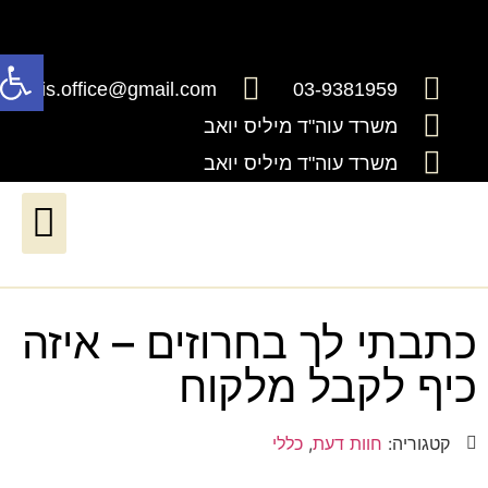
פתח
millis.office@gmail.com
03-9381959
משרד עוה"ד מיליס יואב
משרד עוה"ד מיליס יואב
דיני ירושה וצוואות
דיני עבודה*יעודכן בקרוב*
שירותים נוטריוניים
חדלות פרעון ושיקום כלכלי
כתבתי לך בחרוזים – איזה
כיף לקבל מלקוח
קטגוריה:
חוות דעת
,
כללי