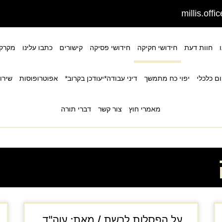
millis.off
חוות דעת
חידושי חקיקה
חידושי פסיקה
קישורים
כתבו עלינו
מקרקע
ם כלכלי
יפוי כח מתמשך
דיני עבודה*יעודכן בקרוב*
אפוטרופוסות
שירות
מאמרי חוץ
צור קשר
דברי תורה
על הפסלות לרשת / מאת: עוה"ד