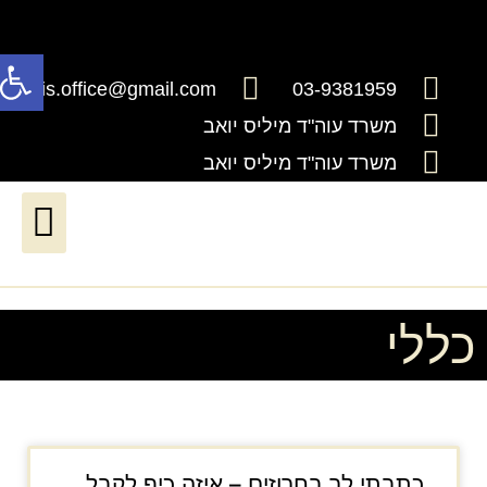
פתח
millis.office@gmail.com
03-9381959
משרד עוה"ד מיליס יואב
משרד עוה"ד מיליס יואב
דיני ירושה וצוואות
דיני עבודה*יעודכן בקרוב*
שירותים נוטריוניים
חדלות פרעון ושיקום כלכלי
כללי
כתבתי לך בחרוזים – איזה כיף לקבל