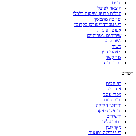
חוזים
הוצאה לפועל
חדלות פרעון ושיקום כלכלי
יפוי כח מתמשך
דיני עבודה*יעודכן בקרוב*
אפוטרופוסות
שירותים נוטריוניים
לשון הרע
גישור
מאמרי חוץ
צור קשר
דברי תורה
תפריט
דף הבית
אודותינו
מפרי עטנו
חוות דעת
חידושי חקיקה
חידושי פסיקה
קישורים
כתבו עלינו
מקרקעין
דיני ירושה וצוואות