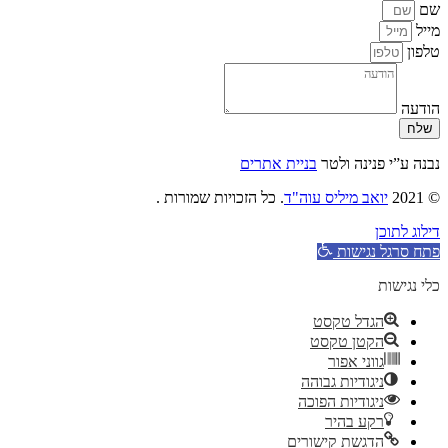
שם
מייל
טלפון
הודעה
שלח
נבנה ע”י פנינה ולטר
בניית אתרים
© 2021
יואב מיליס עוה"ד
. כל הזכויות שמורות .
דילוג לתוכן
פתח סרגל נגישות
כלי נגישות
הגדל טקסט
הקטן טקסט
גווני אפור
ניגודיות גבוהה
ניגודיות הפוכה
רקע בהיר
הדגשת קישורים