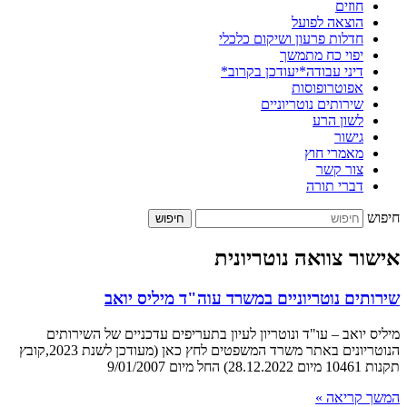
חוזים
הוצאה לפועל
חדלות פרעון ושיקום כלכלי
יפוי כח מתמשך
דיני עבודה*יעודכן בקרוב*
אפוטרופוסות
שירותים נוטריוניים
לשון הרע
גישור
מאמרי חוץ
צור קשר
דברי תורה
חיפוש
חיפוש
אישור צוואה נוטריונית
שירותים נוטריוניים במשרד עוה"ד מיליס יואב
מיליס יואב – עו"ד ונוטריון לעיון בתעריפים עדכניים של השירותים
הנוטריונים באתר משרד המשפטים לחץ כאן (מעודכן לשנת 2023,קובץ
תקנות 10461 מיום 28.12.2022) החל מיום 9/01/2007
המשך קריאה »