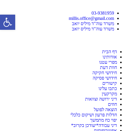
03-9381959
פתח סרגל 
millis.office@gmail.com
משרד עוה"ד מיליס יואב
משרד עוה"ד מיליס יואב
דף הבית
אודותינו
מפרי עטנו
חוות דעת
חידושי חקיקה
חידושי פסיקה
קישורים
כתבו עלינו
מקרקעין
דיני ירושה וצוואות
חוזים
הוצאה לפועל
חדלות פרעון ושיקום כלכלי
יפוי כח מתמשך
דיני עבודה*יעודכן בקרוב*
אפוטרופוסות