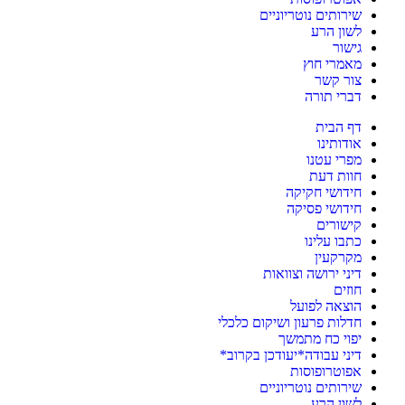
שירותים נוטריוניים
לשון הרע
גישור
מאמרי חוץ
צור קשר
דברי תורה
דף הבית
אודותינו
מפרי עטנו
חוות דעת
חידושי חקיקה
חידושי פסיקה
קישורים
כתבו עלינו
מקרקעין
דיני ירושה וצוואות
חוזים
הוצאה לפועל
חדלות פרעון ושיקום כלכלי
יפוי כח מתמשך
דיני עבודה*יעודכן בקרוב*
אפוטרופוסות
שירותים נוטריוניים
לשון הרע