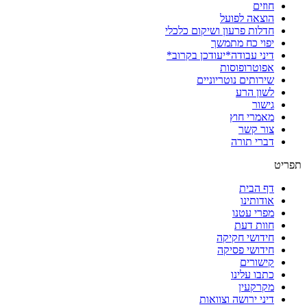
חוזים
הוצאה לפועל
חדלות פרעון ושיקום כלכלי
יפוי כח מתמשך
דיני עבודה*יעודכן בקרוב*
אפוטרופוסות
שירותים נוטריוניים
לשון הרע
גישור
מאמרי חוץ
צור קשר
דברי תורה
תפריט
דף הבית
אודותינו
מפרי עטנו
חוות דעת
חידושי חקיקה
חידושי פסיקה
קישורים
כתבו עלינו
מקרקעין
דיני ירושה וצוואות