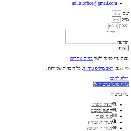
millis.office@gmail.com
שם
מייל
טלפון
הודעה
שלח
נבנה ע”י פנינה ולטר
בניית אתרים
© 2021
יואב מיליס עוה"ד
. כל הזכויות שמורות .
דילוג לתוכן
פתח סרגל נגישות
כלי נגישות
הגדל טקסט
הקטן טקסט
גווני אפור
ניגודיות גבוהה
ניגודיות הפוכה