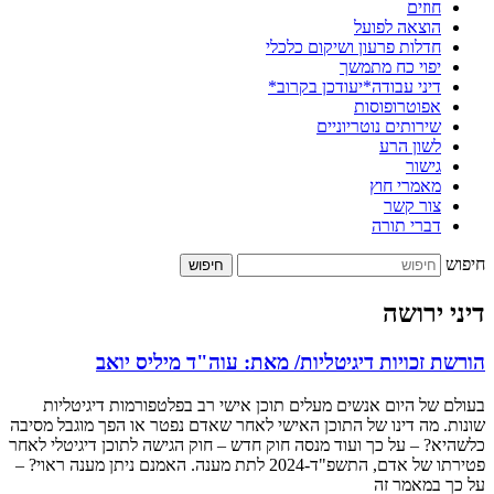
חוזים
הוצאה לפועל
חדלות פרעון ושיקום כלכלי
יפוי כח מתמשך
דיני עבודה*יעודכן בקרוב*
אפוטרופוסות
שירותים נוטריוניים
לשון הרע
גישור
מאמרי חוץ
צור קשר
דברי תורה
חיפוש
חיפוש
דיני ירושה
הורשת זכויות דיגיטליות/ מאת: עוה"ד מיליס יואב
בעולם של היום אנשים מעלים תוכן אישי רב בפלטפורמות דיגיטליות
שונות. מה דינו של התוכן האישי לאחר שאדם נפטר או הפך מוגבל מסיבה
כלשהיא? – על כך ועוד מנסה חוק חדש – חוק הגישה לתוכן דיגיטלי לאחר
פטירתו של אדם, התשפ"ד-2024 לתת מענה. האמנם ניתן מענה ראוי? –
על כך במאמר זה