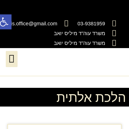
פתח
millis.office@gmail.com
03-9381959
משרד עוה"ד מיליס יואב
משרד עוה"ד מיליס יואב
דיני ירושה וצוואות
דיני עבודה*יעודכן בקרוב*
שירותים נוטריוניים
חדלות פרעון ושיקום כלכלי
הלכת אלתית