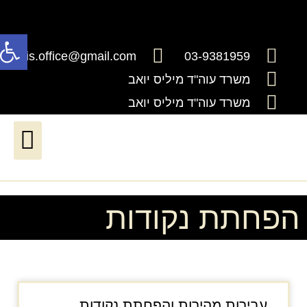
פתח
millis.office@gmail.com
03-9381959
משרד עוה"ד מיליס יואב
משרד עוה"ד מיליס יואב
דיני ירושה וצוואות
דיני עבודה*יעודכן בקרוב*
שירותים נוטריוניים
חדלות פרעון ושיקום כלכלי
הפחתת נקודות
עבירות מהירות והפחתת נקודות