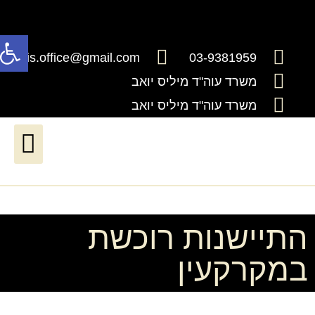
פתח
millis.office@gmail.com
03-9381959
משרד עוה"ד מיליס יואב
משרד עוה"ד מיליס יואב
דיני ירושה וצוואות
דיני עבודה*יעודכן בקרוב*
שירותים נוטריוניים
חדלות פרעון ושיקום כלכלי
התיישנות רוכשת
במקרקעין