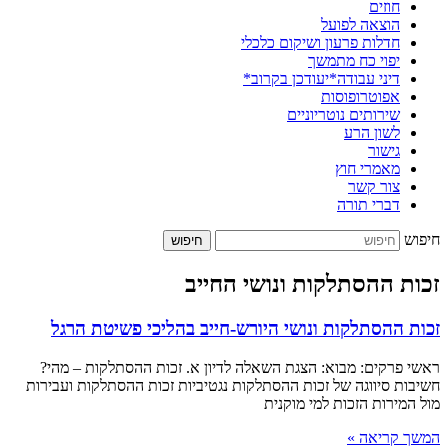
חוזים
הוצאה לפועל
חדלות פרעון ושיקום כלכלי
יפוי כח מתמשך
דיני עבודה*יעודכן בקרוב*
אפוטרופוסות
שירותים נוטריוניים
לשון הרע
גישור
מאמרי חוץ
צור קשר
דברי תורה
חיפוש
חיפוש
זכות ההסתלקות ונושי החייב
זכות ההסתלקות ונושי היורש-חייב בהליכי פשיטת הרגל
ראשי פרקים: מבוא: הצגת השאלה לדיון א. זכות ההסתלקות – מהי?
חשיבות סיווגה של זכות ההסתלקות נגטיביות זכות ההסתלקות ועבירות
מול המירות הזכות למי מוקנית
המשך קריאה »