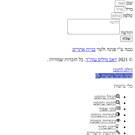
שם
מייל
טלפון
הודעה
שלח
נבנה ע”י פנינה ולטר
בניית אתרים
© 2021
יואב מיליס עוה"ד
. כל הזכויות שמורות .
דילוג לתוכן
פתח סרגל נגישות
כלי נגישות
הגדל טקסט
הקטן טקסט
גווני אפור
ניגודיות גבוהה
ניגודיות הפוכה
רקע בהיר
הדגשת קישורים