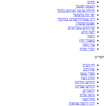
חוזים
הוצאה לפועל
חדלות פרעון ושיקום כלכלי
יפוי כח מתמשך
דיני עבודה*יעודכן בקרוב*
אפוטרופוסות
שירותים נוטריוניים
לשון הרע
גישור
מאמרי חוץ
צור קשר
דברי תורה
תפריט
דף הבית
אודותינו
מפרי עטנו
חוות דעת
חידושי חקיקה
חידושי פסיקה
קישורים
כתבו עלינו
מקרקעין
דיני ירושה וצוואות