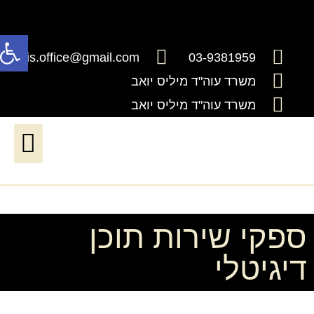
פתח
millis.office@gmail.com
03-9381959
משרד עוה"ד מיליס יואב
משרד עוה"ד מיליס יואב
דיני ירושה וצוואות
דיני עבודה*יעודכן בקרוב*
שירותים נוטריוניים
חדלות פרעון ושיקום כלכלי
ספקי שירות תוכן
דיגיטלי