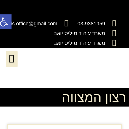
פתח
millis.office@gmail.com
03-9381959
משרד עוה"ד מיליס יואב
משרד עוה"ד מיליס יואב
דיני ירושה וצוואות
דיני עבודה*יעודכן בקרוב*
שירותים נוטריוניים
חדלות פרעון ושיקום כלכלי
רצון המצווה